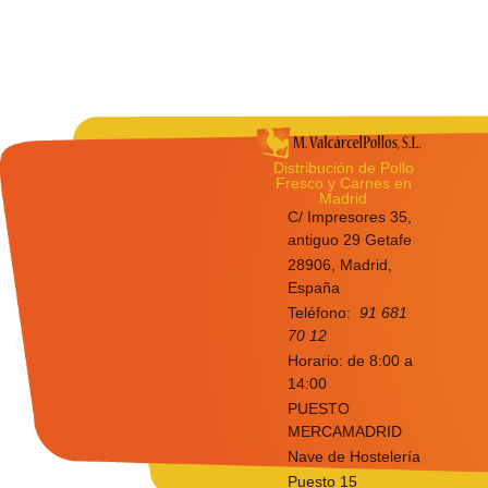
Distribución de Pollo
Fresco y Carnes en
Madrid
C/ Impresores 35,
antiguo 29 Getafe
28906, Madrid,
España
Teléfono:
91 681
70 12
Horario: de 8:00 a
14:00
PUESTO
MERCAMADRID
Nave de Hostelería
Puesto 15