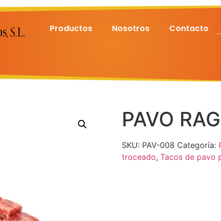
Productos
Nosotros
Contacto
PAVO RA
SKU:
PAV-008
Categoría:
troceado
,
Tacos de pavo p