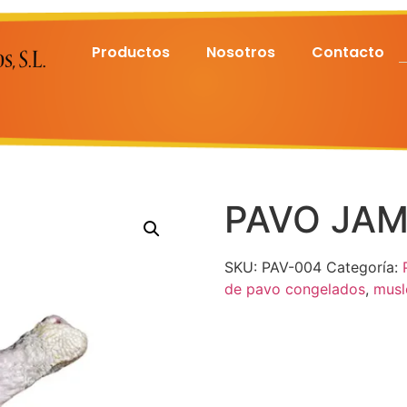
Productos
Nosotros
Contacto
PAVO JAM
SKU:
PAV-004
Categoría:
de pavo congelados
,
musl