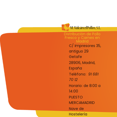
Distribución de Pollo
Fresco y Carnes en
Madrid
C/ Impresores 35,
antiguo 29
Getafe
28906, Madrid,
España
Teléfono:
91 681
70 12
Horario: de 8:00 a
14:00
PUESTO
MERCAMADRID
Nave de
Hostelería