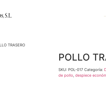
Productos
Nosotros
Contacto
LLO TRASERO
POLLO T
SKU:
POL-017
Categoría:
de pollo
,
despiece econó