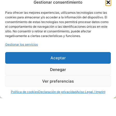
Gestionar consentimiento
28906, Madrid,
España
Teléfono:
91 681
Para ofrecer las mejores experiencias, utilizamos tecnologías como las
70 12
cookies para almacenar y/o acceder a la información del dispositivo. El
Horario: de 8:00
consentimiento de estas tecnologías nos permitirá procesar datos como
a 14:00
el comportamiento de navegación o las identificaciones únicas en este
PUESTO
sitio. No consentir o retirar el consentimiento, puede afectar
MERCAMADRID
negativamente a ciertas características y funciones.
Nave de
Hostelería
Gestionar los servicios
Puesto 15
Horario: de 7:00
a 13:00
Aceptar
Denegar
Ver preferencias
Política de cookies
Declaración de privacidad
Aviso Legal / Imprint