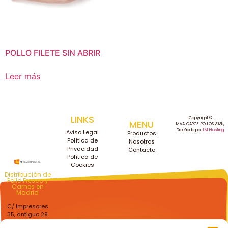
POLLO FILETE SIN ABRIR
Leer más
LINKS
Copyright ©
MENU
MVALCARCELPOLLOS 2025,
Diseñodo por
LM Hosting
Aviso Legal
Productos
Política de
Nosotros
Privacidad
Contacto
Política de
Cookies
Distribución de
Pollo Fresco y
Carnes en
Madrid
C/ Impresores
35, antiguo 29
Getafe