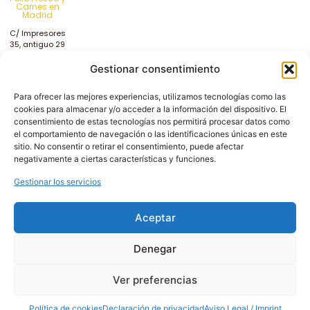
Carnes en
Madrid
C/ Impresores
35, antiguo 29
Getafe
Gestionar consentimiento
28906, Madrid,
España
Teléfono:
91 681
Para ofrecer las mejores experiencias, utilizamos tecnologías como las
70 12
cookies para almacenar y/o acceder a la información del dispositivo. El
Horario: de 8:00
consentimiento de estas tecnologías nos permitirá procesar datos como
a 14:00
el comportamiento de navegación o las identificaciones únicas en este
PUESTO
sitio. No consentir o retirar el consentimiento, puede afectar
MERCAMADRID
negativamente a ciertas características y funciones.
Nave de
Hostelería
Gestionar los servicios
Puesto 15
Horario: de 7:00
a 13:00
Aceptar
Denegar
Ver preferencias
Política de cookies
Declaración de privacidad
Aviso Legal / Imprint