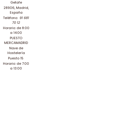
Getafe
28906, Madrid,
España
Teléfono:
91 681
70 12
Horario: de 8:00
a 14:00
PUESTO
MERCAMADRID
Nave de
Hostelería
Puesto 15
Horario: de 7:00
a 13:00