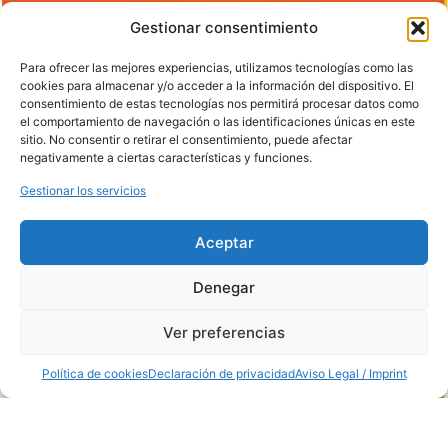
Getafe
Gestionar consentimiento
28906, Madrid,
España
Teléfono:
91 681
Para ofrecer las mejores experiencias, utilizamos tecnologías como las
70 12
cookies para almacenar y/o acceder a la información del dispositivo. El
Horario: de 8:00
consentimiento de estas tecnologías nos permitirá procesar datos como
a 14:00
el comportamiento de navegación o las identificaciones únicas en este
PUESTO
sitio. No consentir o retirar el consentimiento, puede afectar
MERCAMADRID
negativamente a ciertas características y funciones.
Nave de
Hostelería
Gestionar los servicios
Puesto 15
Horario: de 7:00
a 13:00
Aceptar
Denegar
Ver preferencias
Política de cookies
Declaración de privacidad
Aviso Legal / Imprint