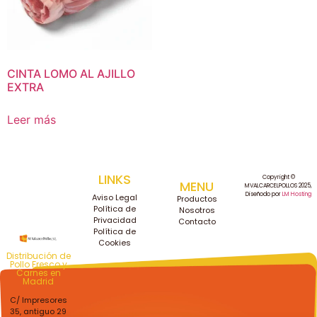
CINTA LOMO AL AJILLO
EXTRA
Leer más
LINKS
Copyright ©
MENU
MVALCARCELPOLLOS 2025,
Diseñodo por
LM Hosting
Aviso Legal
Productos
Política de
Nosotros
Privacidad
Contacto
Política de
Cookies
Distribución de
Pollo Fresco y
Carnes en
Madrid
C/ Impresores
35, antiguo 29