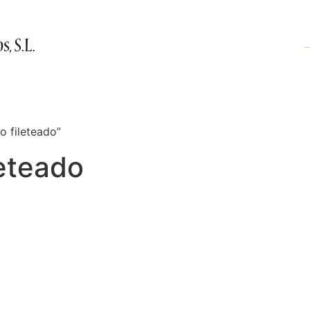
Productos
Nosotros
Contacto
 fileteado”
eteado