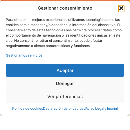
Getafe
Gestionar consentimiento
28906, Madrid,
España
Teléfono:
91 681
Para ofrecer las mejores experiencias, utilizamos tecnologías como las
70 12
cookies para almacenar y/o acceder a la información del dispositivo. El
Horario: de 8:00
consentimiento de estas tecnologías nos permitirá procesar datos como
a 14:00
el comportamiento de navegación o las identificaciones únicas en este
PUESTO
sitio. No consentir o retirar el consentimiento, puede afectar
MERCAMADRID
negativamente a ciertas características y funciones.
Nave de
Hostelería
Gestionar los servicios
Puesto 15
Horario: de 7:00
a 13:00
Aceptar
Denegar
Ver preferencias
Política de cookies
Declaración de privacidad
Aviso Legal / Imprint