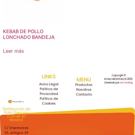
KEBAB DE POLLO
LONCHADO BANDEJA
Leer más
LINKS
Copyright ©
MENU
MVALCARCELPOLLOS 2025,
Diseñodo por
LM Hosting
Aviso Legal
Productos
Política de
Nosotros
Privacidad
Contacto
Política de
Cookies
Distribución de
Pollo Fresco y
Carnes en
Madrid
C/ Impresores
35, antiguo 29