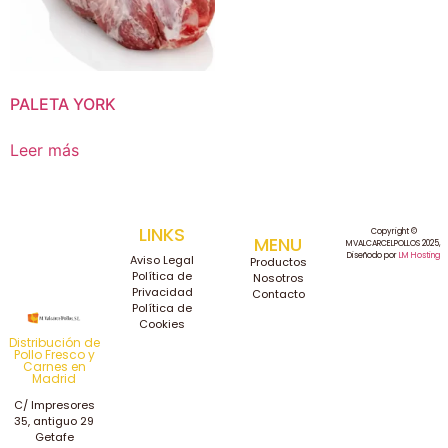
PALETA YORK
Leer más
LINKS
Copyright ©
MENU
MVALCARCELPOLLOS 2025,
Diseñodo por
LM Hosting
Aviso Legal
Productos
Política de
Nosotros
Privacidad
Contacto
Política de
Cookies
Distribución de
Pollo Fresco y
Carnes en
Madrid
C/ Impresores
35, antiguo 29
Getafe