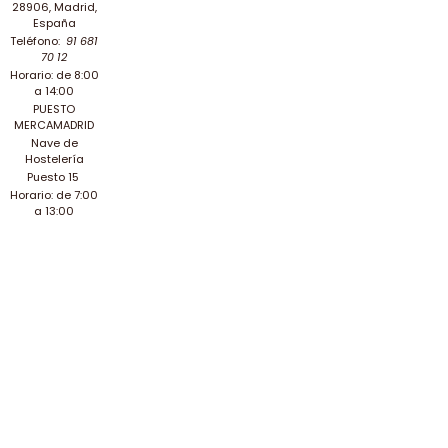
28906, Madrid,
España
Teléfono:
91 681
70 12
Horario: de 8:00
a 14:00
PUESTO
MERCAMADRID
Nave de
Hostelería
Puesto 15
Horario: de 7:00
a 13:00