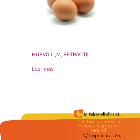
HUEVO L ,M, RETRACTIL
Leer más
Distribución de Pollo
Fresco y Carnes en
Madrid
C/ Impresores 35,