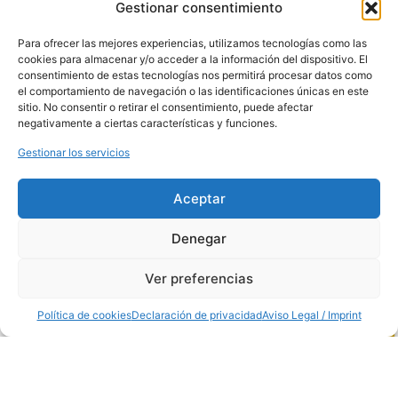
Gestionar consentimiento
28906, Madrid,
España
Teléfono:
91 681
Para ofrecer las mejores experiencias, utilizamos tecnologías como las
70 12
cookies para almacenar y/o acceder a la información del dispositivo. El
Horario: de 8:00
consentimiento de estas tecnologías nos permitirá procesar datos como
a 14:00
el comportamiento de navegación o las identificaciones únicas en este
PUESTO
sitio. No consentir o retirar el consentimiento, puede afectar
MERCAMADRID
negativamente a ciertas características y funciones.
Nave de
Hostelería
Gestionar los servicios
Puesto 15
Horario: de 7:00
a 13:00
Aceptar
Denegar
Ver preferencias
Política de cookies
Declaración de privacidad
Aviso Legal / Imprint