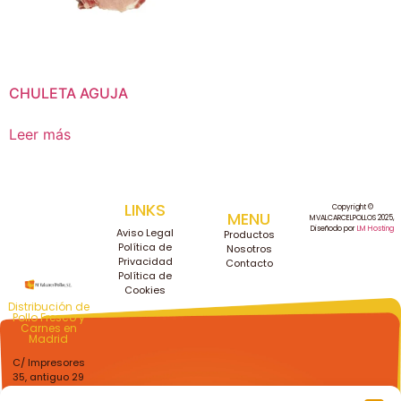
CHULETA AGUJA
Leer más
LINKS
Copyright ©
MENU
MVALCARCELPOLLOS 2025,
Diseñodo por
LM Hosting
Aviso Legal
Productos
Política de
Nosotros
Privacidad
Contacto
Política de
Cookies
Distribución de
Pollo Fresco y
Carnes en
Madrid
C/ Impresores
35, antiguo 29
Getafe