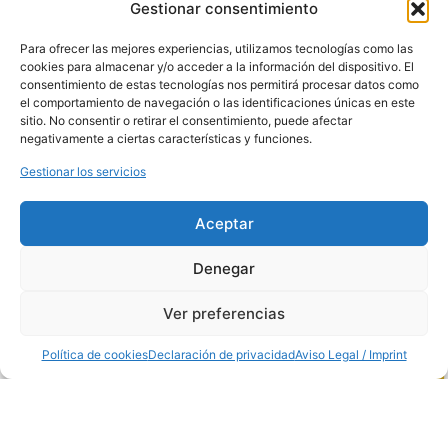
Gestionar consentimiento
28906, Madrid,
España
Teléfono:
91 681
Para ofrecer las mejores experiencias, utilizamos tecnologías como las
70 12
cookies para almacenar y/o acceder a la información del dispositivo. El
Horario: de 8:00
consentimiento de estas tecnologías nos permitirá procesar datos como
a 14:00
el comportamiento de navegación o las identificaciones únicas en este
PUESTO
sitio. No consentir o retirar el consentimiento, puede afectar
MERCAMADRID
negativamente a ciertas características y funciones.
Nave de
Hostelería
Gestionar los servicios
Puesto 15
Horario: de 7:00
a 13:00
Aceptar
Denegar
Ver preferencias
Política de cookies
Declaración de privacidad
Aviso Legal / Imprint