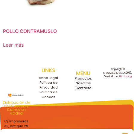
POLLO CONTRAMUSLO
Leer más
LINKS
Copyright ©
MENU
MVALCARCELPOLLOS 2025,
Diseñodo por
LM Hosting
Aviso Legal
Productos
Política de
Nosotros
Privacidad
Contacto
Política de
Cookies
Distribución de
Pollo Fresco y
Carnes en
Madrid
C/ Impresores
35, antiguo 29
Getafe