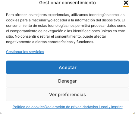
Gestionar consentimiento
28906, Madrid,
España
Teléfono:
91 681
Para ofrecer las mejores experiencias, utilizamos tecnologías como las
70 12
cookies para almacenar y/o acceder a la información del dispositivo. El
Horario: de 8:00
consentimiento de estas tecnologías nos permitirá procesar datos como
a 14:00
el comportamiento de navegación o las identificaciones únicas en este
PUESTO
sitio. No consentir o retirar el consentimiento, puede afectar
MERCAMADRID
negativamente a ciertas características y funciones.
Nave de
Hostelería
Gestionar los servicios
Puesto 15
Horario: de 7:00
a 13:00
Aceptar
Denegar
Ver preferencias
Política de cookies
Declaración de privacidad
Aviso Legal / Imprint