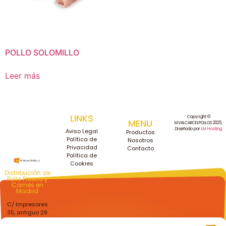
POLLO SOLOMILLO
Leer más
LINKS
Copyright ©
MENU
MVALCARCELPOLLOS 2025,
Diseñodo por
LM Hosting
Aviso Legal
Productos
Política de
Nosotros
Privacidad
Contacto
Política de
Cookies
Distribución de
Pollo Fresco y
Carnes en
Madrid
C/ Impresores
35, antiguo 29
Getafe