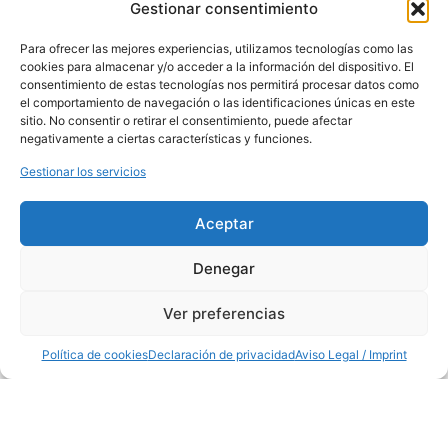
Gestionar consentimiento
28906, Madrid,
España
Teléfono:
91 681
Para ofrecer las mejores experiencias, utilizamos tecnologías como las
70 12
cookies para almacenar y/o acceder a la información del dispositivo. El
Horario: de 8:00
consentimiento de estas tecnologías nos permitirá procesar datos como
a 14:00
el comportamiento de navegación o las identificaciones únicas en este
PUESTO
sitio. No consentir o retirar el consentimiento, puede afectar
MERCAMADRID
negativamente a ciertas características y funciones.
Nave de
Hostelería
Gestionar los servicios
Puesto 15
Horario: de 7:00
a 13:00
Aceptar
Denegar
Ver preferencias
Política de cookies
Declaración de privacidad
Aviso Legal / Imprint